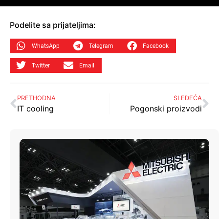
Podelite sa prijateljima:
WhatsApp
Telegram
Facebook
Twitter
Email
PRETHODNA
SLEDEĆA
IT cooling
Pogonski proizvodi