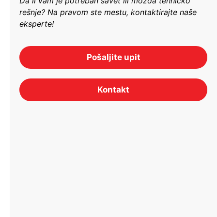
Da li vam je potreban savet ili možda tehničko
rešnje? Na pravom ste mestu, kontaktirajte naše
eksperte!
Pošaljite upit
Kontakt